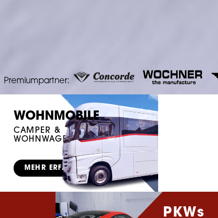
Premiumpartner:
WOHNMOBILE
CAMPER &
WOHNWAGEN
MEHR ERFAHREN
PKWs