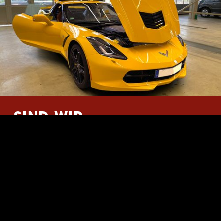
SIND WIR
EHRLICH…
Ihr Auto ist mehr als ein
Fortbewegungsmittel.
Es ist ein Stück Lebensfreude. Eine kleine (oder große)
Leidenschaft. Daher leiden Sie an jedem Kratzer und