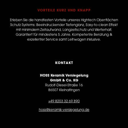
VORTEILE KURZ UND KNAPP
Erleben Sie die handfesten Vorteile unseres Hightech Oberflächen
Schutz Systems: Beeindruckender Tiefenglanz, Easy-to-clean Effekt
mit minimalem Zeitaufwand, Langzeitschutz und Werterhalt.
Garantiert für mindestens 5 Jahre. Kompetente Beratung &
exzellenter Service samt Leihwagen inklusive.
KONTAKT
HOSS Keramik Versiegelung
GmbH & Co. KG
Rudolf-Diesel-Straße 16
86507 Kleinaitingen
+49 8203 32 69 890
hoss@keramik-versiegelung.de