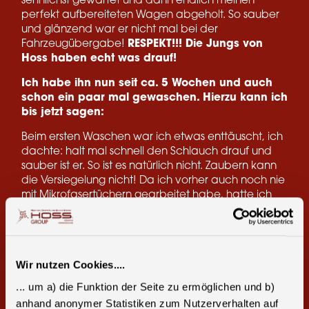
sehnlichst gewartet und dann endlich meinen
perfekt aufbereiteten Wagen abgeholt. So sauber
und glänzend war er nicht mal bei der
Fahrzeugübergabe!
RESPEKT!!! Die Jungs von
Hoss haben echt was drauf!
Ich habe ihn nun seit ca. 5 Wochen und auch
schon ein paar mal gewaschen. Hierzu kann ich
bis jetzt sagen:
Beim ersten Waschen war ich etwas enttäuscht, ich
dachte: halt mal schnell den Schlauch drauf und
sauber ist er. So ist es natürlich nicht. Zaubern kann
die Versiegelung nicht! Da ich vorher auch noch nie
mit Mikrofasertüchern gearbeitet habe, hatte ich
etwas Angst und habe vorsichtig angefangen. So
langsam arbeitete ich mich voran und muss sagen,
mittlerweile funktioniert alles einwandfrei! Mit wenig
Kraftaufwand kann man den Schmutz entfernen.
Wir nutzen Cookies....
Auch wenn er länger auf dem Auto ist/war. Auch
einen Extremtest hätte ich schon. Ich war auf einem
... um a) die Funktion der Seite zu ermöglichen und b)
Fahrtraining wo kalkhaltiges Wasser zum Einsatz
anhand anonymer Statistiken zum Nutzerverhalten auf