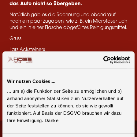
das Auto nicht so übergeben.
Natürlich gab es die Rechnung und obendrauf
noch ein paar Zugaben, wie z. B. ein Microfasertuch
und ein in einer Flasche abgefülltes Reinigungsmittel.
Gruss
Lars Acksteiners
Teile diese Seite:
Wir nutzen Cookies....
Facebook
E-Mail
... um a) die Funktion der Seite zu ermöglichen und b)
anhand anonymer Statistiken zum Nutzerverhalten auf
der Seite feststellen zu können, ob sie wie gewollt
funktioniert. Auf Basis der DSGVO brauchen wir dazu
Ihre Einwilligung. Danke!