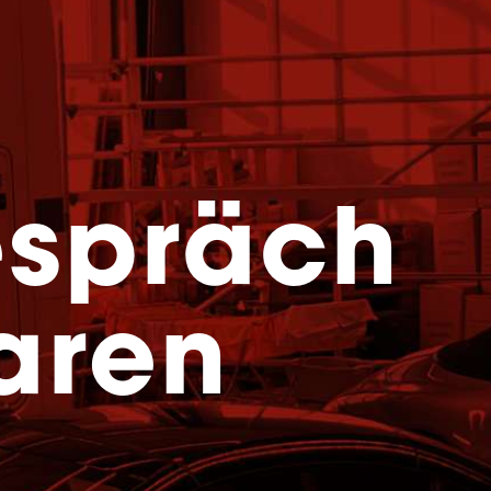
espräch
aren