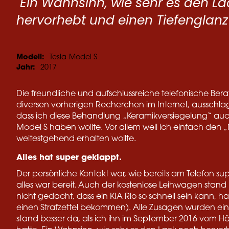
"Ein Wahnsinn, wie sehr es den L
hervorhebt und einen Tiefenglanz 
Modell:
Tesla
Model S
Jahr:
2017
Die freundliche und aufschlussreiche telefonische Be
diversen vorherigen Recherchen im Internet, ausschl
dass ich diese Behandlung „Keramikversiegelung“ auc
Model S haben wollte. Vor allem weil ich einfach de
weitestgehend erhalten wollte.
Alles hat super geklappt.
Der persönliche Kontakt war, wie bereits am Telefon su
alles war bereit. Auch der kostenlose Leihwagen stand b
nicht gedacht, dass ein KIA Rio so schnell sein kann, h
einen Strafzettel bekommen). Alle Zusagen wurden ein
stand besser da, als ich ihn im September 2016 vom H