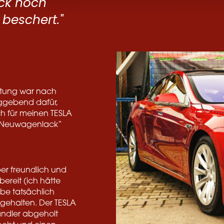
ack noch
beschert."
ratung war nach
aggebend dafür,
h für meinen TESLA
n „Neuwagenlack“
per freundlich und
ereit (ich hätte
abe tatsächlich
gehalten. Der TESLA
ändler abgeholt