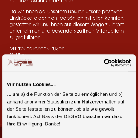
ich das absolut Unterstreichen.
Da wir Ihnen bei unserem Besuch unsere positiven
Eindrücke leider nicht persönlich mitteilen konnten,
gestatten wir uns, Ihnen auf diesem Wege zu Ihrem
Unternehmen und besonders zu Ihren Mitarbeitern
zu gratulieren.
Mit freundlichen Grüßen
G. Ultes
Teile diese Seite:
Wir nutzen Cookies....
Facebook
E-Mail
... um a) die Funktion der Seite zu ermöglichen und b)
anhand anonymer Statistiken zum Nutzerverhalten auf
der Seite feststellen zu können, ob sie wie gewollt
funktioniert. Auf Basis der DSGVO brauchen wir dazu
Ihre Einwilligung. Danke!