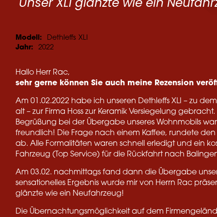
"Unser XLI glänzte wie ein Neufahr
Modell:
Dethleffs
XLI
Jahr:
2022
Hallo Herr Rac,
sehr gerne können Sie auch meine Rezension veröff
Am 01.02.2022 habe ich unseren Dethleffs XLI – zu dem
alt – zur Firma Hoss zur Keramik Versiegelung gebracht
Begrüßung bei der Übergabe unseres Wohnmobils wa
freundlich! Die Frage nach einem Kaffee, rundete den 
ab. Alle Formalitäten waren schnell erledigt und ein ko
Fahrzeug (Top Service) für die Rückfahrt nach Balingen
Am 03.02. nachmittags fand dann die Übergabe unseres 
sensationelles Ergebnis wurde mir von Herrn Rac präsent
glänzte wie ein Neufahrzeug!
Die Übernachtungsmöglichkeit auf dem Firmengeländ