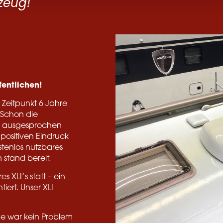
zeug!"
entlichen!
 Zeitpunkt 6 Jahre
. Schon die
r ausgesprochen
positiven Eindruck
stenlos nutzbares
 stand bereit.
XLI’s statt – ein
iert. Unser XLI
e war kein Problem