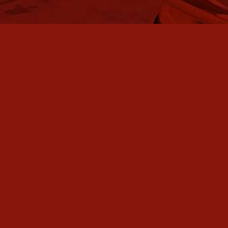
VORTEILE KURZ UND KNAPP
Erleben Sie die handfesten Vorteile unseres Hightech
Oberflächen Schutz Systems: Beeindruckender Tiefenglanz,
Easy-to-clean Effekt mit minimalem Zeitaufwand,
Langzeitschutz und Werterhalt. Garantiert für mindestens 5
Jahre. Kompetente Beratung & exzellenter Service samt
Leihwagen inklusive.