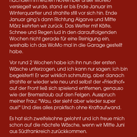
nachdem im letzten November unser Morelo
versiegelt wurde, stand er bis Ende Januar im
Winterquartier und strahlte still vor sich hin. Ende
Januar ging’s dann Richtung Algarve und Mitte
März kehrten wir zurück. Das Wetter mit Kälte,
Schnee und Regen lud in den darauffolgenden
Wochen nicht gerade für eine Reinigung ein,
weshalb ich das WoMo mal in die Garage gestellt
habe.
Vor rund 2 Wochen habe ich ihn nun der ersten
Wäsche unterzogen, und ich kann nur sagen: ich bin
begeistert! Er war wirklich schmutzig, aber danach
strahlte er wieder wie neu und selbst der «Friedhof»
auf der Front ließ sich spielend entfernen, genauso
wie der Bremsstaub auf den Felgen. Ausspruch
meiner Frau: "Wau, der sieht aber wieder super
aus!" Und dies alles praktisch ohne Kraftaufwand.
Es hat sich zweifelsohne gelohnt und ich freue mich
schon auf die nächste Wäsche, wenn wir Mitte Juni
aus Südfrankreich zurückkommen.