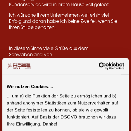
Kundenservice wird in Ihrem Hause voll gelebt.
Ich wünsche Ihrem Unternehmen weiterhin viel
Erfolg und daran habe ich keine Zweifel, wenn Sie
ihren Stil beibehalten.
In diesem Sinne viele Grüße aus dem
Schwabenland von
Hans-Otto Bute.
Wir nutzen Cookies....
Teile diese Seite:
... um a) die Funktion der Seite zu ermöglichen und b)
Facebook
E-Mail
anhand anonymer Statistiken zum Nutzerverhalten auf
der Seite feststellen zu können, ob sie wie gewollt
funktioniert. Auf Basis der DSGVO brauchen wir dazu
Ihre Einwilligung. Danke!