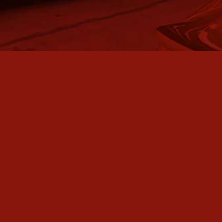
VORTEILE KURZ UND KNAPP
Erleben Sie die handfesten Vorteile unseres Hightech
Oberflächen Schutz Systems: Beeindruckender Tiefenglanz,