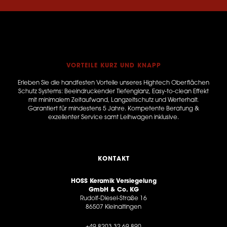
VORTEILE KURZ UND KNAPP
Erleben Sie die handfesten Vorteile unseres Hightech Oberflächen
Schutz Systems: Beeindruckender Tiefenglanz, Easy-to-clean Effekt
mit minimalem Zeitaufwand, Langzeitschutz und Werterhalt.
Garantiert für mindestens 5 Jahre. Kompetente Beratung &
exzellenter Service samt Leihwagen inklusive.
KONTAKT
HOSS Keramik Versiegelung
GmbH & Co. KG
Rudolf-Diesel-Straße 16
86507 Kleinaitingen